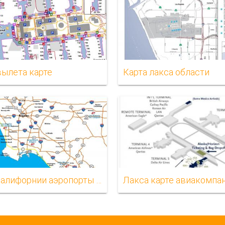
вылета карте
Карта лакса области
Карта Калифорнии аэропорты рядом с Лос-Анджелесом