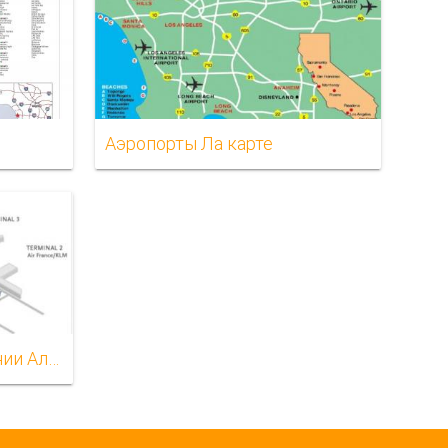
Аэропорты Ла карте
Лакса карте авиакомпании Аляска