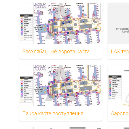
Расхлябанные ворота карта
LAX те
Лакса карте поступления
Аэропо